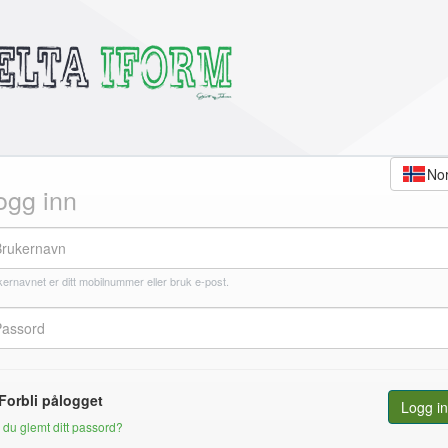
ogg inn
ernavnet er ditt mobilnummer eller bruk e-post.
Forbli pålogget
Logg i
 du glemt ditt passord?