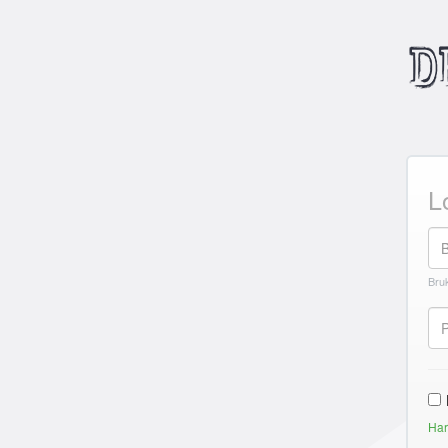
L
Bruk
Har